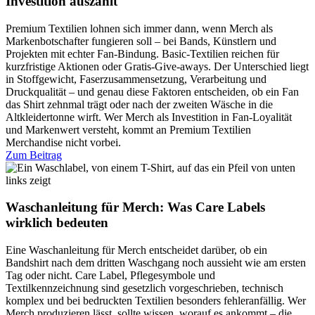
Investition auszahlt
Premium Textilien lohnen sich immer dann, wenn Merch als
Markenbotschafter fungieren soll – bei Bands, Künstlern und
Projekten mit echter Fan-Bindung. Basic-Textilien reichen für
kurzfristige Aktionen oder Gratis-Give-aways. Der Unterschied liegt
in Stoffgewicht, Faserzusammensetzung, Verarbeitung und
Druckqualität – und genau diese Faktoren entscheiden, ob ein Fan
das Shirt zehnmal trägt oder nach der zweiten Wäsche in die
Altkleidertonne wirft. Wer Merch als Investition in Fan-Loyalität
und Markenwert versteht, kommt an Premium Textilien
Merchandise nicht vorbei.
Zum Beitrag
Waschanleitung für Merch: Was Care Labels
wirklich bedeuten
Eine Waschanleitung für Merch entscheidet darüber, ob ein
Bandshirt nach dem dritten Waschgang noch aussieht wie am ersten
Tag oder nicht. Care Label, Pflegesymbole und
Textilkennzeichnung sind gesetzlich vorgeschrieben, technisch
komplex und bei bedruckten Textilien besonders fehleranfällig. Wer
Merch produzieren lässt, sollte wissen, worauf es ankommt – die