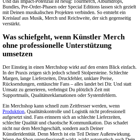
Und das Impact-Potenzial ist riesig: Tourmerch, Albumdrops,
Bundles, Pre-Order-Phasen oder Special Editions lassen sich gezielt
mit Deinen musikalischen Projekten verbinden. So entsteht ein
Kreislauf aus Musik, Merch und Reichweite, der sich gegenseitig
verstärkt.
Was schiefgeht, wenn Künstler Merch
ohne professionelle Unterstützung
umsetzen
Der Einstieg in einen Merchshop wirkt auf den ersten Blick einfach.
In der Praxis zeigen sich jedoch schnell Stolpersteine. Schlechte
Margen, lange Lieferzeiten, Druckfehler, unklare Preise,
Rücksendungen, enttäuschte Fans – alles landet bei Dir. Und statt
Umsatz zu generieren, verbringst Du plötzlich Zeit mit
Supportmails, Qualitätsreklamationen oder Systemfehlern.
Ein Merchshop kann schnell zum Zeitfresser werden, wenn
Produktion
, Qualitätskontrolle und Logistik nicht professionell
aufgesetzt sind. Fans erinnern sich an schlechte Lieferzeiten,
schlechte Qualität und chaotische Kommunikation. Das schadet
nicht nur dem Merchgeschäft, sondern auch Deiner
Künstleridentität. Denn Merch ist ein Teil Deiner Außenwirkung.
Wenn der Shop unprofessionell wirkt, wirkt automatisch auch Dein