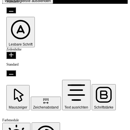
Werkzeugleiste ausblenden
Standard
Lesbare Schrift
Zeilenhöhe
Standard
Mauszeiger
Zeichenabstand
Text ausrichten
Schriftstärke
Farbmodule