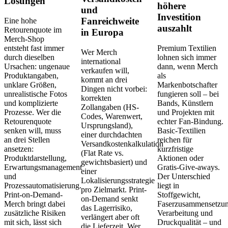
Lösungen
höhere
und
Investition
Fanreichweite
Eine hohe
auszahlt
Retourenquote im
in Europa
Merch-Shop
entsteht fast immer
Premium Textilien
Wer Merch
durch dieselben
lohnen sich immer
international
Ursachen: ungenaue
dann, wenn Merch
verkaufen will,
Produktangaben,
als
kommt an drei
unklare Größen,
Markenbotschafter
Dingen nicht vorbei:
unrealistische Fotos
fungieren soll – bei
korrekten
und komplizierte
Bands, Künstlern
Zollangaben (HS-
Prozesse. Wer die
und Projekten mit
Codes, Warenwert,
Retourenquote
echter Fan-Bindung.
Ursprungsland),
senken will, muss
Basic-Textilien
einer durchdachten
an drei Stellen
reichen für
Versandkostenkalkulation
ansetzen:
kurzfristige
(Flat Rate vs.
Produktdarstellung,
Aktionen oder
gewichtsbasiert) und
Erwartungsmanagement
Gratis-Give-aways.
einer
und
Der Unterschied
Lokalisierungsstrategie
Prozessautomatisierung.
liegt in
pro Zielmarkt. Print-
Print-on-Demand-
Stoffgewicht,
on-Demand senkt
Merch bringt dabei
Faserzusammensetzun
das Lagerrisiko,
zusätzliche Risiken
Verarbeitung und
verlängert aber oft
mit sich, lässt sich
Druckqualität – und
die Lieferzeit. Wer