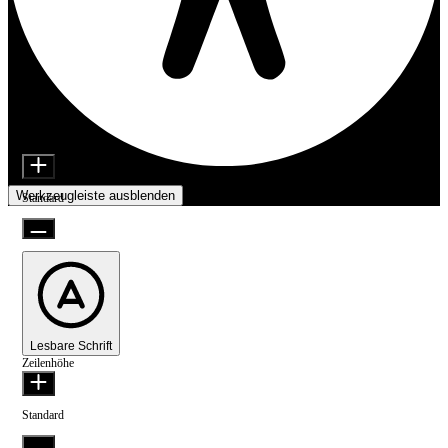
Inhaltsmodule
Schriftgröße
Barrierefreiheitsanpassungen
Werkzeugleiste ausblenden
Standard
Lesbare Schrift
Zeilenhöhe
Standard