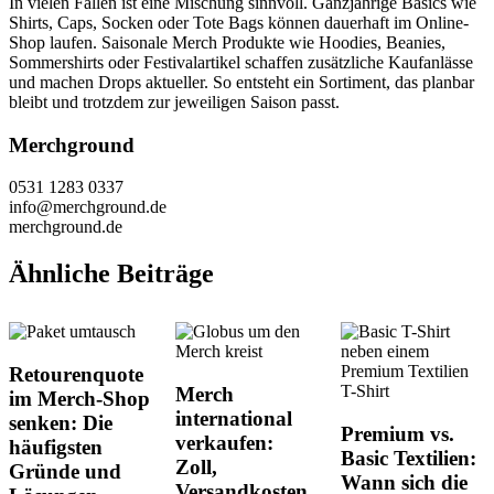
In vielen Fällen ist eine Mischung sinnvoll. Ganzjährige Basics wie
Shirts, Caps, Socken oder Tote Bags können dauerhaft im Online-
Shop laufen. Saisonale Merch Produkte wie Hoodies, Beanies,
Sommershirts oder Festivalartikel schaffen zusätzliche Kaufanlässe
und machen Drops aktueller. So entsteht ein Sortiment, das planbar
bleibt und trotzdem zur jeweiligen Saison passt.
Merchground
0531 1283 0337
info@merchground.de
merchground.de
Ähnliche Beiträge
Retourenquote
Merch
im Merch-Shop
international
senken: Die
Premium vs.
verkaufen:
häufigsten
Basic Textilien:
Zoll,
Gründe und
Wann sich die
Versandkosten