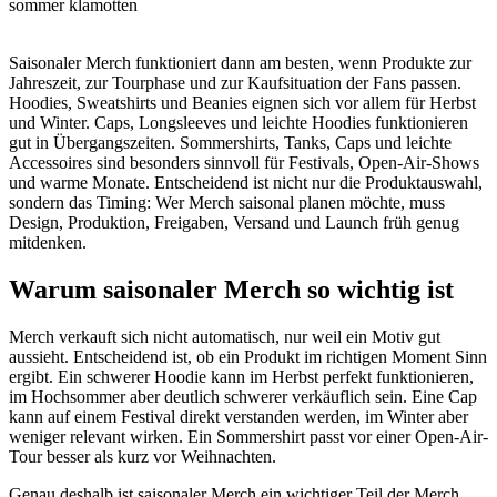
Saisonaler Merch funktioniert dann am besten, wenn Produkte zur
Jahreszeit, zur Tourphase und zur Kaufsituation der Fans passen.
Hoodies, Sweatshirts und Beanies eignen sich vor allem für Herbst
und Winter. Caps, Longsleeves und leichte Hoodies funktionieren
gut in Übergangszeiten. Sommershirts, Tanks, Caps und leichte
Accessoires sind besonders sinnvoll für Festivals, Open-Air-Shows
und warme Monate. Entscheidend ist nicht nur die Produktauswahl,
sondern das Timing: Wer Merch saisonal planen möchte, muss
Design, Produktion, Freigaben, Versand und Launch früh genug
mitdenken.
Warum saisonaler Merch so wichtig ist
Merch verkauft sich nicht automatisch, nur weil ein Motiv gut
aussieht. Entscheidend ist, ob ein Produkt im richtigen Moment Sinn
ergibt. Ein schwerer Hoodie kann im Herbst perfekt funktionieren,
im Hochsommer aber deutlich schwerer verkäuflich sein. Eine Cap
kann auf einem Festival direkt verstanden werden, im Winter aber
weniger relevant wirken. Ein Sommershirt passt vor einer Open-Air-
Tour besser als kurz vor Weihnachten.
Genau deshalb ist saisonaler Merch ein wichtiger Teil der Merch